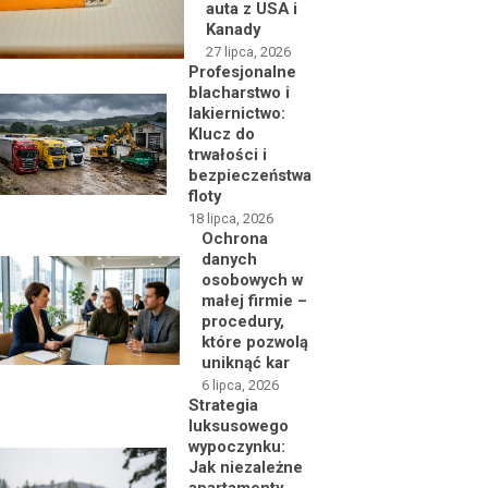
auta z USA i
Kanady
27 lipca, 2026
Profesjonalne
blacharstwo i
lakiernictwo:
Klucz do
trwałości i
bezpieczeństwa
floty
18 lipca, 2026
Ochrona
danych
osobowych w
małej firmie –
procedury,
które pozwolą
uniknąć kar
6 lipca, 2026
Strategia
luksusowego
wypoczynku:
Jak niezależne