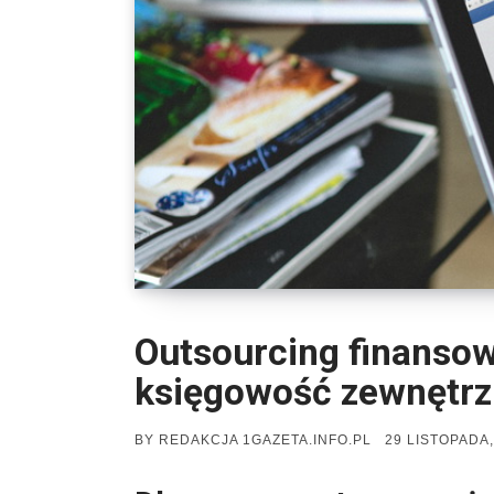
Outsourcing finansow
księgowość zewnętrzn
POSTED
BY
REDAKCJA 1GAZETA.INFO.PL
29 LISTOPADA,
ON