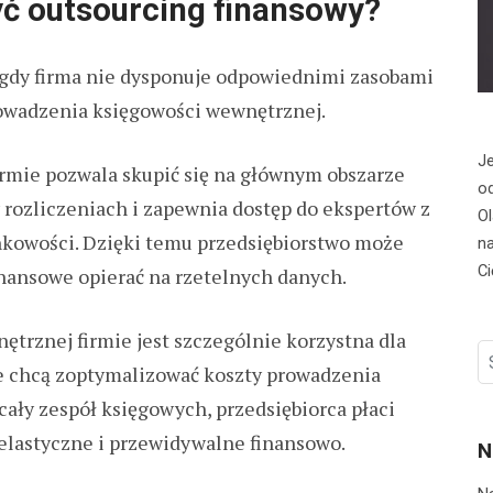
ć outsourcing finansowy?
 gdy firma nie dysponuje odpowiednimi zasobami
owadzenia księgowości wewnętrznej.
Je
rmie pozwala skupić się na głównym obszarze
od
 rozliczeniach i zapewnia dostęp do ekspertów z
Ol
kowości. Dzięki temu przedsiębiorstwo może
na
Ci
finansowe opierać na rzetelnych danych.
ętrznej firmie jest szczególnie korzystna dla
S
re chcą zoptymalizować koszty prowadzenia
fo
cały zespół księgowych, przedsiębiorca płaci
t elastyczne i przewidywalne finansowo.
N