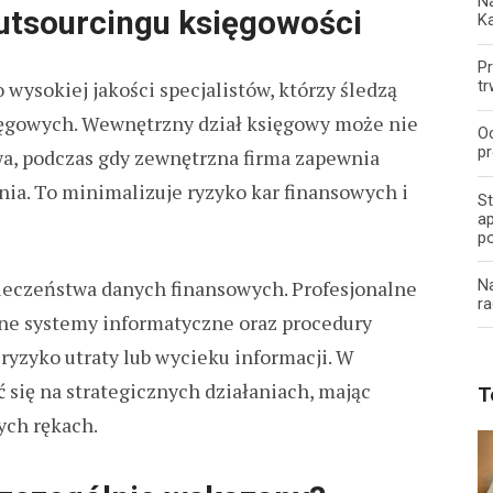
Na
outsourcingu księgowości
K
Pr
 wysokiej jakości specjalistów, którzy śledzą
tr
ięgowych. Wewnętrzny dział księgowy może nie
O
pr
wa, podczas gdy zewnętrzna firma zapewnia
nia. To minimalizuje ryzyko kar finansowych i
S
ap
p
N
ieczeństwa danych finansowych. Profesjonalne
ra
ne systemy informatyczne oraz procedury
ryzyko utraty lub wycieku informacji. W
 się na strategicznych działaniach, mając
T
ych rękach.