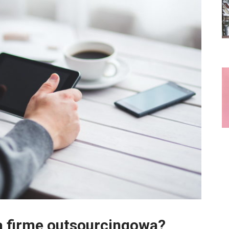
 firmę outsourcingową?