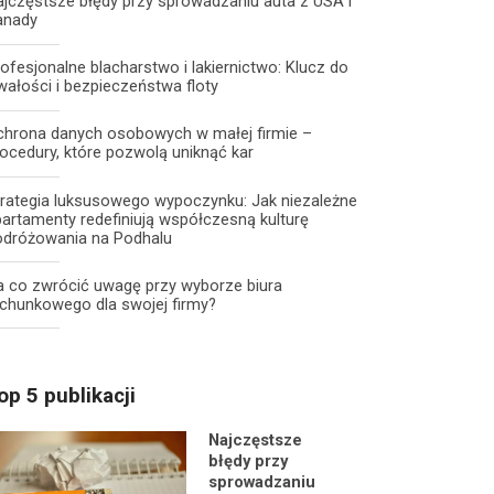
jczęstsze błędy przy sprowadzaniu auta z USA i
anady
ofesjonalne blacharstwo i lakiernictwo: Klucz do
wałości i bezpieczeństwa floty
chrona danych osobowych w małej firmie –
ocedury, które pozwolą uniknąć kar
trategia luksusowego wypoczynku: Jak niezależne
artamenty redefiniują współczesną kulturę
odróżowania na Podhalu
a co zwrócić uwagę przy wyborze biura
chunkowego dla swojej firmy?
op 5 publikacji
Najczęstsze
błędy przy
sprowadzaniu