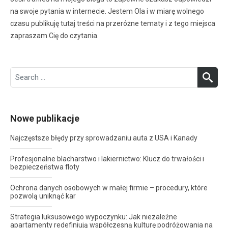
na swoje pytania w internecie. Jestem Ola i w miarę wolnego
czasu publikuję tutaj treści na przeróżne tematy i z tego miejsca
zapraszam Cię do czytania.
Search
SEA
for:
Nowe publikacje
Najczęstsze błędy przy sprowadzaniu auta z USA i Kanady
Profesjonalne blacharstwo i lakiernictwo: Klucz do trwałości i
bezpieczeństwa floty
Ochrona danych osobowych w małej firmie – procedury, które
pozwolą uniknąć kar
Strategia luksusowego wypoczynku: Jak niezależne
apartamenty redefiniują współczesną kulturę podróżowania na