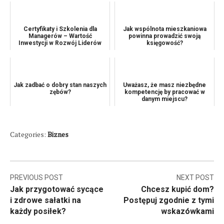
Certyfikaty i Szkolenia dla
Jak wspólnota mieszkaniowa
Managerów – Wartość
powinna prowadzić swoją
Inwestycji w Rozwój Liderów
księgowość?
Jak zadbać o dobry stan naszych
Uważasz, że masz niezbędne
zębów?
kompetencję by pracować w
danym miejscu?
Categories:
Biznes
Nawigacja
PREVIOUS POST
NEXT POST
Jak przygotować sycące
Chcesz kupić dom?
wpisu
i zdrowe sałatki na
Postępuj zgodnie z tymi
każdy posiłek?
wskazówkami