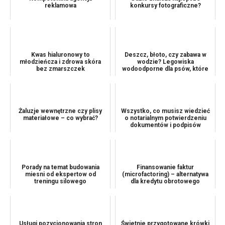
reklamowa
konkursy fotograficzne?
Kwas hialuronowy to
Deszcz, błoto, czy zabawa w
młodzieńcza i zdrowa skóra
wodzie? Legowiska
bez zmarszczek
wodoodporne dla psów, które
uwielbiają przygody na świ...
Żaluzje wewnętrzne czy plisy
Wszystko, co musisz wiedzieć
materiałowe – co wybrać?
o notarialnym potwierdzeniu
dokumentów i podpisów
Porady na temat budowania
Finansowanie faktur
miesni od ekspertow od
(microfactoring) – alternatywa
treningu silowego
dla kredytu obrotowego
Usługi pozycjonowania stron
Świetnie przygotowane krówki