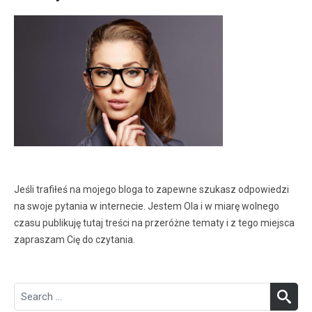
Jeśli trafiłeś na mojego bloga to zapewne szukasz odpowiedzi
na swoje pytania w internecie. Jestem Ola i w miarę wolnego
czasu publikuję tutaj treści na przeróżne tematy i z tego miejsca
zapraszam Cię do czytania.
Search
SEA
for: