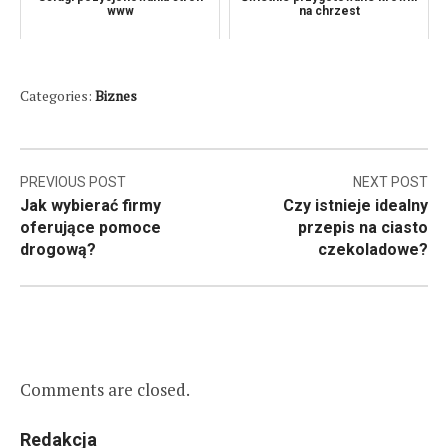
www
na chrzest
Categories:
Biznes
Nawigacja
PREVIOUS POST
NEXT POST
Jak wybierać firmy
Czy istnieje idealny
wpisu
oferujące pomoce
przepis na ciasto
drogową?
czekoladowe?
Comments are closed.
Redakcja