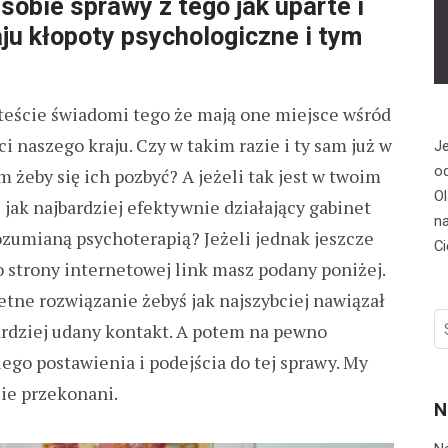
sobie sprawy z tego jak uparte i
ju kłopoty psychologiczne i tym
steście świadomi tego że mają one miejsce wśród
 naszego kraju. Czy w takim razie i ty sam już w
Je
od
żeby się ich pozbyć? A jeżeli tak jest w twoim
Ol
e jak najbardziej efektywnie działający gabinet
na
ozumianą psychoterapią? Jeżeli jednak jeszcze
Ci
o strony internetowej link masz podany poniżej.
retne rozwiązanie żebyś jak najszybciej nawiązał
S
bardziej udany kontakt. A potem na pewno
fo
ego postawienia i podejścia do tej sprawy. My
cie przekonani.
N