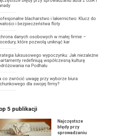
jczęstsze błędy przy sprowadzaniu auta z USA i
anady
ofesjonalne blacharstwo i lakiernictwo: Klucz do
wałości i bezpieczeństwa floty
chrona danych osobowych w małej firmie –
ocedury, które pozwolą uniknąć kar
trategia luksusowego wypoczynku: Jak niezależne
artamenty redefiniują współczesną kulturę
odróżowania na Podhalu
a co zwrócić uwagę przy wyborze biura
chunkowego dla swojej firmy?
op 5 publikacji
Najczęstsze
błędy przy
sprowadzaniu