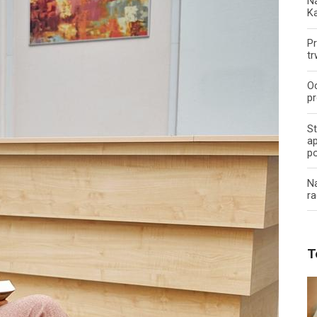
Na
K
Pr
tr
O
pr
S
ap
p
N
ra
T