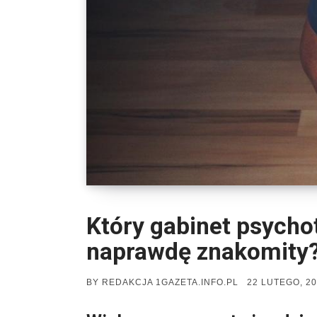
Który gabinet psycho
naprawdę znakomity
POSTED
BY
REDAKCJA 1GAZETA.INFO.PL
22 LUTEGO, 2
ON