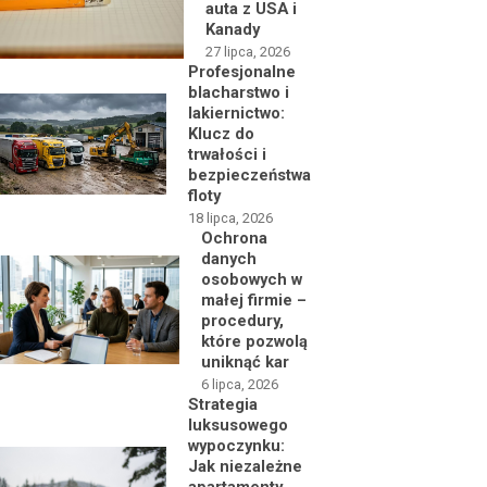
auta z USA i
Kanady
27 lipca, 2026
Profesjonalne
blacharstwo i
lakiernictwo:
Klucz do
trwałości i
bezpieczeństwa
floty
18 lipca, 2026
Ochrona
danych
osobowych w
małej firmie –
procedury,
które pozwolą
uniknąć kar
6 lipca, 2026
Strategia
luksusowego
wypoczynku:
Jak niezależne