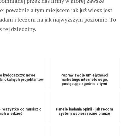
wspomnianej przez nas firmy w której zawsze
ej poważnie a tym miejscem jak już wiesz jest
badani i leczeni na jak najwyższym poziomie. To
 tej dziedziny.
 w bydgoszczy: nowe
Popraw swoje umiejętności
la lokalnych projektantów
marketingu internetowego,
postępując zgodnie z tymi
wskazówkami
 - wszystko co musisz o
Panele badania opinii - jak recom
nich wiedzieć
system wspiera różne branże