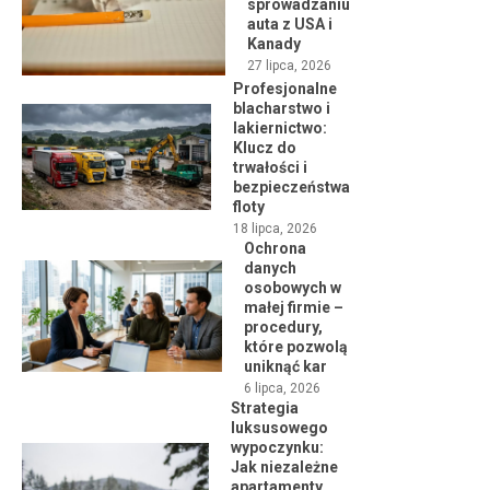
sprowadzaniu
auta z USA i
Kanady
27 lipca, 2026
Profesjonalne
blacharstwo i
lakiernictwo:
Klucz do
trwałości i
bezpieczeństwa
floty
18 lipca, 2026
Ochrona
danych
osobowych w
małej firmie –
procedury,
które pozwolą
uniknąć kar
6 lipca, 2026
Strategia
luksusowego
wypoczynku:
Jak niezależne
apartamenty