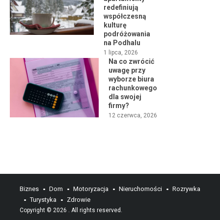
redefiniują
współczesną
kulturę
podróżowania
na Podhalu
1 lipca, 2026
Na co zwrócić
uwagę przy
wyborze biura
rachunkowego
dla swojej
firmy?
12 czerwca, 2026
Biznes
Dom
Motoryzacja
Nieruchomości
Rozrywka
Turystyka
Zdrowie
Copyright © 2026
. All rights reserved.