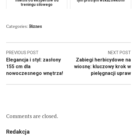
miesni od ekspertow od
tym prostym wskazówkom!
treningu silowego
Categories:
Biznes
Nawigacja
PREVIOUS POST
NEXT POST
Elegancja i styl: zasłony
Zabiegi herbicydowe na
wpisu
155 cm dla
wiosnę: kluczowy krok w
nowoczesnego wnętrza!
pielęgnacji upraw
Comments are closed.
Redakcja