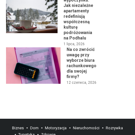
wypoczynku:
Jak niezależne
apartamenty
redefiniują
współczesną
kulturę
podróżowania
na Podhalu
1 lipca, 2026
Na co zwrócić
uwagę przy
wyborze biura
rachunkowego
dla swojej
firmy?
12 czerwca, 2026
Biznes
Dom
Motoryzacja
Nieruchomości
Rozrywka
Turystyka
Zdrowie