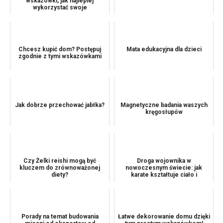
wskazówki, jak najlepiej
wykorzystać swoje
Chcesz kupić dom? Postępuj
Mata edukacyjna dla dzieci
zgodnie z tymi wskazówkami
Jak dobrze przechować jabłka?
Magnetyczne badania waszych
kręgosłupów
Czy Żelki reishi mogą być
Droga wojownika w
kluczem do zrównoważonej
nowoczesnym świecie: jak
diety?
karate kształtuje ciało i
charakter
Porady na temat budowania
Łatwe dekorowanie domu dzięki