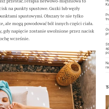
usisz przestać.Terapia nerwowo-mięśniowa to
Na
K
cisk na punkty spustowe. Guzki lub węzły
Pr
unktami spustowymi. Obszary te nie tylko
tr
e, ale mogą powodować ból innych części ciała.
O
, gdy napięcie zostanie uwolnione przez nacisk
pr
rochę wcześnie.
S
ap
p
N
ra
T