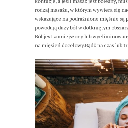
kontuzje, a jeśli masaż jest bolesny, m
rodzaj masażu, w którym wywiera się na
wskazujące na podrażnione mięśnie są p
powodują duży ból w dotkniętym obszarz
Ból jest zmniejszony lub wyeliminowany
na mięsień docelowy.Bądź na czas lub t