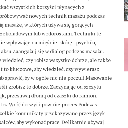
skać wszystkich korzyści płynących z
wypróbowywać nowych technik masażu podczas
ją masaże, w których używa się gorących
czekoladowym lub wodorostami. Techniki te
e wpływając na mięśnie, skórę i psychikę.
laksu.Zaangażuj się w dialog podczas masażu.
 wiedzieć, czy robisz wszystko dobrze, ale także
st to kluczowe, aby wiedzieć, czy wywierasz
lub sprawić, by w ogóle nic nie poczuli.Masowanie
li zrobisz to dobrze. Zaczynając od szczytu
ąk, przesuwaj dłonią od czaszki do ramion.
rz. Wróć do szyi i powtórz proces.Podczas
zelkie komunikaty przekazywane przez język
i palców, aby wykonać pracę. Delikatnie używaj