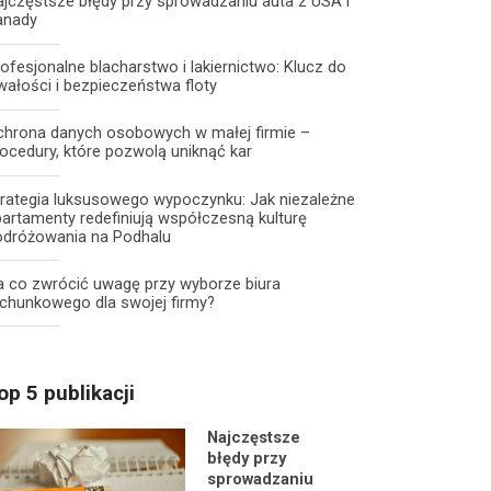
jczęstsze błędy przy sprowadzaniu auta z USA i
anady
ofesjonalne blacharstwo i lakiernictwo: Klucz do
wałości i bezpieczeństwa floty
chrona danych osobowych w małej firmie –
ocedury, które pozwolą uniknąć kar
trategia luksusowego wypoczynku: Jak niezależne
artamenty redefiniują współczesną kulturę
odróżowania na Podhalu
a co zwrócić uwagę przy wyborze biura
chunkowego dla swojej firmy?
op 5 publikacji
Najczęstsze
błędy przy
sprowadzaniu