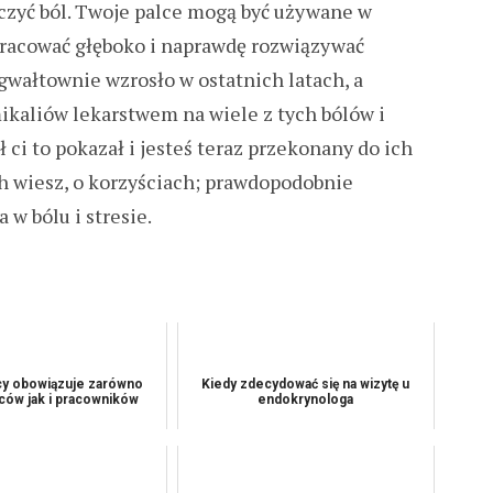
iczyć ból. Twoje palce mogą być używane w
pracować głęboko i naprawdę rozwiązywać
wałtownie wzrosło w ostatnich latach, a
kaliów lekarstwem na wiele z tych bólów i
 ci to pokazał i jesteś teraz przekonany do ich
h wiesz, o korzyściach; prawdopodobnie
 w bólu i stresie.
cy obowiązuje zarówno
Kiedy zdecydować się na wizytę u
ów jak i pracowników
endokrynologa