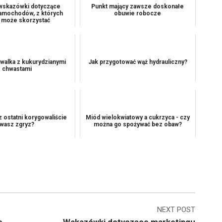
wskazówki dotyczące
Punkt mający zawsze doskonałe
amochodów, z których
obuwie robocze
 może skorzystać
walka z kukurydzianymi
Jak przygotować wąż hydrauliczny?
chwastami
z ostatni korygowaliście
Miód wielokwiatowy a cukrzyca - czy
wasz zgryz?
można go spożywać bez obaw?
NEXT POST