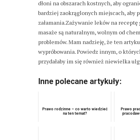
dłoni na obszarach kostnych, aby ogran
bardziej zaokrąglonych miejscach, aby 
załamania.Zażywanie leków na receptę g
masaże są naturalnym, wolnym od chemi
problemów. Mam nadzieję, że ten artykuł
wypróbowania. Powiedz innym, o któryc
przydałaby im się również niewielka ulga
Inne polecane artykuły:
Prawo rodzinne – co warto wiedzieć
Prawo pra
na ten temat?
pracodawc