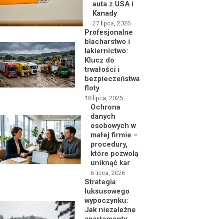
auta z USA i
Kanady
27 lipca, 2026
Profesjonalne
blacharstwo i
lakiernictwo:
Klucz do
trwałości i
bezpieczeństwa
floty
18 lipca, 2026
Ochrona
danych
osobowych w
małej firmie –
procedury,
które pozwolą
uniknąć kar
6 lipca, 2026
Strategia
luksusowego
wypoczynku:
Jak niezależne