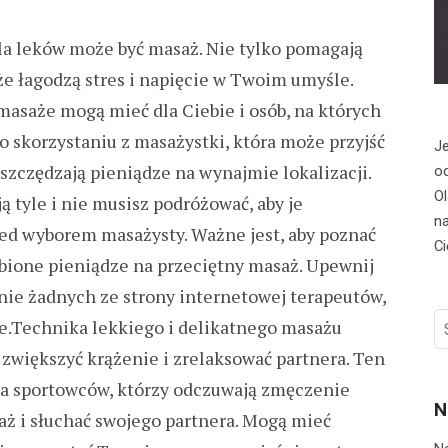
la leków może być masaż. Nie tylko pomagają
kże łagodzą stres i napięcie w Twoim umyśle.
 masaże mogą mieć dla Ciebie i osób, na których
o skorzystaniu z masażystki, która może przyjść
Je
szczędzają pieniądze na wynajmie lokalizacji.
od
Ol
 tyle i nie musisz podróżować, aby je
na
zed wyborem masażysty. Ważne jest, aby poznać
Ci
obione pieniądze na przeciętny masaż. Upewnij
a nie żadnych ze strony internetowej terapeutów,
S
e.Technika lekkiego i delikatnego masażu
fo
zwiększyć krążenie i zrelaksować partnera. Ten
la sportowców, którzy odczuwają zmęczenie
N
aż i słuchać swojego partnera. Mogą mieć