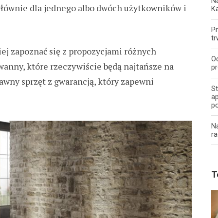
Na
głównie dla jednego albo dwóch użytkowników i
K
Pr
tr
iej zapoznać się z propozycjami różnych
O
wanny, które rzeczywiście będą najtańsze na
pr
wny sprzęt z gwarancją, który zapewni
S
ap
p
N
ra
T