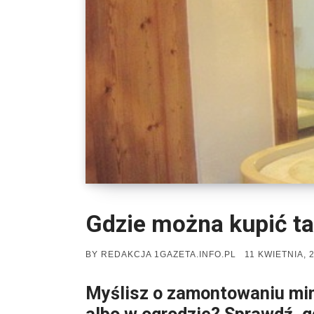
Gdzie można kupić ta
POSTED
BY
REDAKCJA 1GAZETA.INFO.PL
11 KWIETNIA, 
ON
Myślisz o zamontowaniu mi