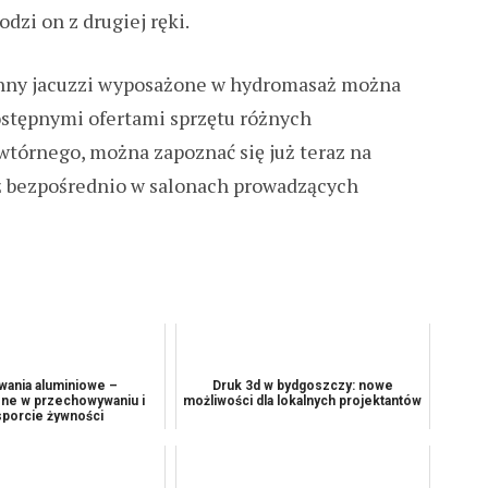
dzi on z drugiej ręki.
nny jacuzzi wyposażone w hydromasaż można
ostępnymi ofertami sprzętu różnych
tórnego, można zapoznać się już teraz na
ż bezpośrednio w salonach prowadzących
ania aluminiowe –
Druk 3d w bydgoszczy: nowe
one w przechowywaniu i
możliwości dla lokalnych projektantów
sporcie żywności