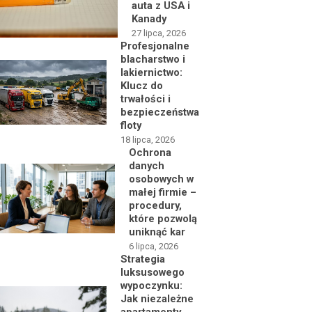
auta z USA i
Kanady
27 lipca, 2026
Profesjonalne
blacharstwo i
lakiernictwo:
Klucz do
trwałości i
bezpieczeństwa
floty
18 lipca, 2026
Ochrona
danych
osobowych w
małej firmie –
procedury,
które pozwolą
uniknąć kar
6 lipca, 2026
Strategia
luksusowego
wypoczynku:
Jak niezależne