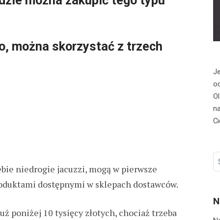
dzie można zakupić tego typu
io, można skorzystać z trzech
Je
od
Ol
na
Ci
S
ebie niedrogie jacuzzi, mogą w pierwsze
fo
produktami dostępnymi w sklepach dostawców.
N
ż poniżej 10 tysięcy złotych, chociaż trzeba