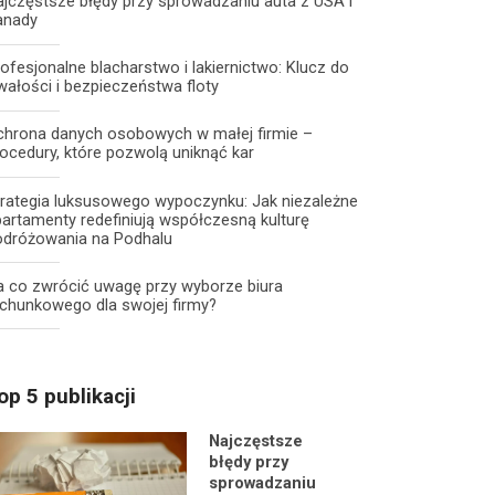
jczęstsze błędy przy sprowadzaniu auta z USA i
anady
ofesjonalne blacharstwo i lakiernictwo: Klucz do
wałości i bezpieczeństwa floty
chrona danych osobowych w małej firmie –
ocedury, które pozwolą uniknąć kar
trategia luksusowego wypoczynku: Jak niezależne
artamenty redefiniują współczesną kulturę
odróżowania na Podhalu
a co zwrócić uwagę przy wyborze biura
chunkowego dla swojej firmy?
op 5 publikacji
Najczęstsze
błędy przy
sprowadzaniu