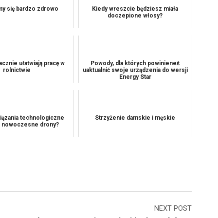
y się bardzo zdrowo
Kiedy wreszcie będziesz miała
doczepione włosy?
acznie ułatwiają pracę w
Powody, dla których powinieneś
rolnictwie
uaktualnić swoje urządzenia do wersji
Energy Star
iązania technologiczne
Strzyżenie damskie i męskie
ą nowoczesne drony?
NEXT POST