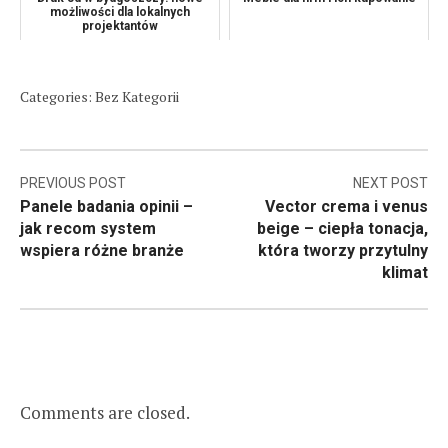
możliwości dla lokalnych
projektantów
Categories: Bez Kategorii
Nawigacja
PREVIOUS POST
NEXT POST
Panele badania opinii –
Vector crema i venus
wpisu
jak recom system
beige – ciepła tonacja,
wspiera różne branże
która tworzy przytulny
klimat
Comments are closed.