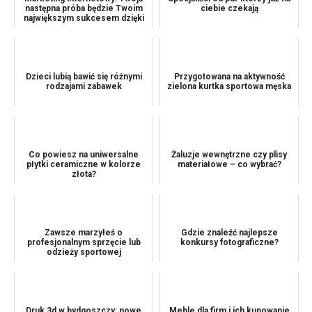
następna próba będzie Twoim
ciebie czekają
największym sukcesem dzięki
tym wskazówkom
Dzieci lubią bawić się różnymi
Przygotowana na aktywność
rodzajami zabawek
zielona kurtka sportowa męska
Co powiesz na uniwersalne
Żaluzje wewnętrzne czy plisy
płytki ceramiczne w kolorze
materiałowe – co wybrać?
złota?
Zawsze marzyłeś o
Gdzie znaleźć najlepsze
profesjonalnym sprzęcie lub
konkursy fotograficzne?
odzieży sportowej
Druk 3d w bydgoszczy: nowe
Meble dla firm i ich kupowanie