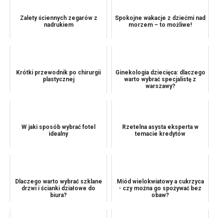
Zalety ściennych zegarów z
Spokojne wakacje z dziećmi nad
nadrukiem
morzem – to możliwe!
Krótki przewodnik po chirurgii
Ginekologia dziecięca: dlaczego
plastycznej
warto wybrać specjalistę z
warszawy?
W jaki sposób wybrać fotel
Rzetelna asysta eksperta w
idealny
temacie kredytów
Dlaczego warto wybrać szklane
Miód wielokwiatowy a cukrzyca
drzwi i ścianki działowe do
- czy można go spożywać bez
biura?
obaw?