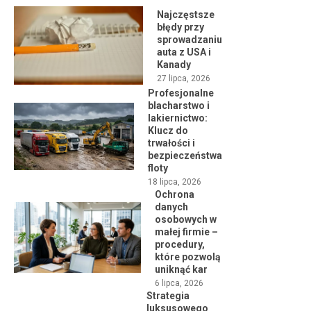
Najczęstsze
błędy przy
sprowadzaniu
auta z USA i
Kanady
27 lipca, 2026
Profesjonalne
blacharstwo i
lakiernictwo:
Klucz do
trwałości i
bezpieczeństwa
floty
18 lipca, 2026
Ochrona
danych
osobowych w
małej firmie –
procedury,
które pozwolą
uniknąć kar
6 lipca, 2026
Strategia
luksusowego