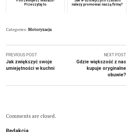
Potrzebujesz Masażu?
Jak w dzisiejszych czasach
Przeczytaj to
należy promować naszą firmę?
Categories:
Motoryzacja
Nawigacja
PREVIOUS POST
NEXT POST
Jak zwiększyć swoje
Gdzie większość z nas
wpisu
umiejętności w kuchni
kupuje oryginalne
obuwie?
Comments are closed.
Redakcja