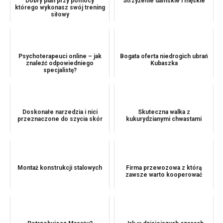
Dobry plan przy pomocy
Strzyżenie damskie i męskie
którego wykonasz swój trening
siłowy
Psychoterapeuci online – jak
Bogata oferta niedrogich ubrań
znaleźć odpowiedniego
Kubaszka
specjalistę?
Doskonałe narzedzia i nici
Skuteczna walka z
przeznaczone do szycia skór
kukurydzianymi chwastami
Montaż konstrukcji stalowych
Firma przewozowa z którą
zawsze warto kooperować