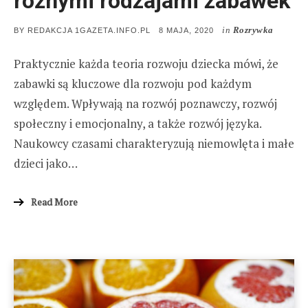
różnymi rodzajami zabawek
in
Rozrywka
POSTED
BY
REDAKCJA 1GAZETA.INFO.PL
8 MAJA, 2020
ON
Praktycznie każda teoria rozwoju dziecka mówi, że
zabawki są kluczowe dla rozwoju pod każdym
względem. Wpływają na rozwój poznawczy, rozwój
społeczny i emocjonalny, a także rozwój języka.
Naukowcy czasami charakteryzują niemowlęta i małe
dzieci jako…
Read More