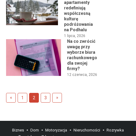
apartamenty
redefiniują
współczesną
kulturę
podróżowania
na Podhalu
1 lipca, 2026
Na co zwrócić
uwagę przy
wyborze biura
rachunkowego
dla swojej
firmy?
12 czerwca, 2026
Stronicowanie
«
Previous
Next
»
1
2
3
wpisów
Posts
Posts
Biznes
Dom
Motoryzacja
Nieruchomości
Rozrywka