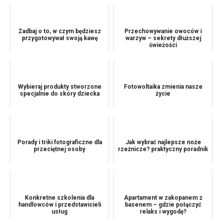
Zadbaj o to, w czym będziesz
Przechowywanie owoców i
przygotowywał swoją kawę
warzyw – sekrety dłuższej
świeżości
Wybieraj produkty stworzone
Fotowoltaika zmienia nasze
specjalnie do skóry dziecka
życie
Porady i triki fotograficzne dla
Jak wybrać najlepsze noże
przeciętnej osoby
rzeźnicze? praktyczny poradnik
Konkretne szkolenia dla
Apartament w zakopanem z
handlowców i przedstawicieli
basenem – gdzie połączyć
usług
relaks i wygodę?