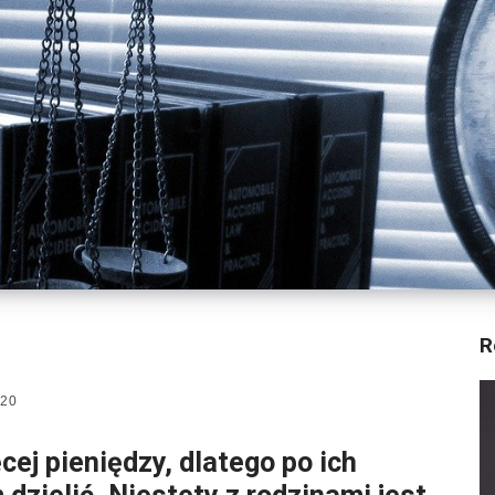
R
020
cej pieniędzy, dlatego po ich