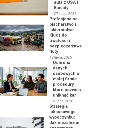
auta z USA i
Kanady
27 lipca, 2026
Profesjonalne
blacharstwo i
lakiernictwo:
Klucz do
trwałości i
bezpieczeństwa
floty
18 lipca, 2026
Ochrona
danych
osobowych w
małej firmie –
procedury,
które pozwolą
uniknąć kar
6 lipca, 2026
Strategia
luksusowego
wypoczynku:
Jak niezależne