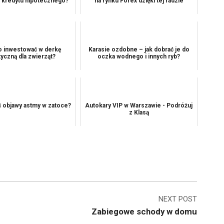
a kredytu hipotecznego?
na rynku Forex dzięki tej radzie
o inwestować w derkę
Karasie ozdobne – jak dobrać je do
yczną dla zwierząt?
oczka wodnego i innych ryb?
ć objawy astmy w zatoce?
Autokary VIP w Warszawie - Podróżuj
z Klasą
NEXT POST
Zabiegowe schody w domu