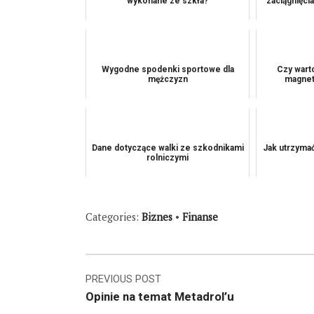
wykonane ze szkła?
zaciągnięci
Wygodne spodenki sportowe dla
Czy wart
mężczyzn
magnet
Dane dotyczące walki ze szkodnikami
Jak utrzyma
rolniczymi
Categories:
Biznes
•
Finanse
Nawigacja
PREVIOUS POST
Opinie na temat Metadrol’u
wpisu