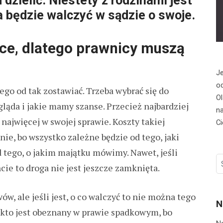
 dzielić. Niestety z rodzinami jest
a będzie walczyć w sądzie o swoje.
yce, dlatego prawnicy muszą
Je
od
ego od tak zostawiać. Trzeba wybrać się do
Ol
gląda i jakie mamy szanse. Przecież najbardziej
na
najwięcej w swojej sprawie. Koszty takiej
Ci
ie, bo wszystko zależne będzie od tego, jaki
 tego, o jakim majątku mówimy. Nawet, jeśli
S
cie to droga nie jest jeszcze zamknięta.
fo
w, ale jeśli jest, o co walczyć to nie można tego
N
, kto jest obeznany w prawie spadkowym, bo