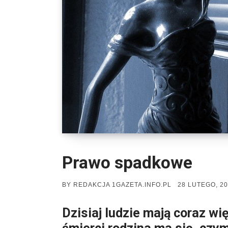
Prawo spadkowe
POSTED
BY
REDAKCJA 1GAZETA.INFO.PL
28 LUTEGO, 2
ON
Dzisiaj ludzie mają coraz wię