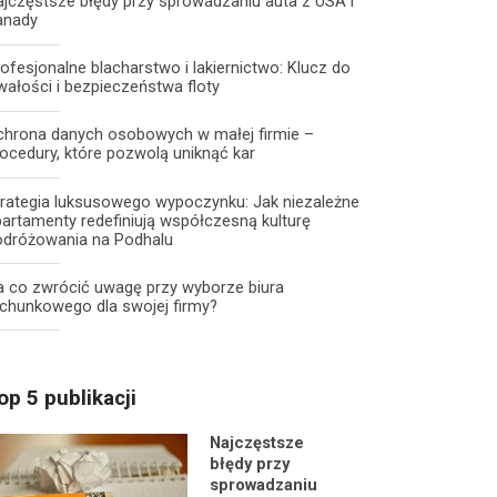
jczęstsze błędy przy sprowadzaniu auta z USA i
anady
ofesjonalne blacharstwo i lakiernictwo: Klucz do
wałości i bezpieczeństwa floty
chrona danych osobowych w małej firmie –
ocedury, które pozwolą uniknąć kar
trategia luksusowego wypoczynku: Jak niezależne
artamenty redefiniują współczesną kulturę
odróżowania na Podhalu
a co zwrócić uwagę przy wyborze biura
chunkowego dla swojej firmy?
op 5 publikacji
Najczęstsze
błędy przy
sprowadzaniu