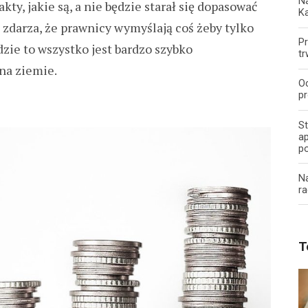
Na
ty, jakie są, a nie będzie starał się dopasować
K
o zdarza, że prawnicy wymyślają coś żeby tylko
Pr
dzie to wszystko jest bardzo szybko
tr
na ziemie.
O
pr
S
ap
p
N
ra
T