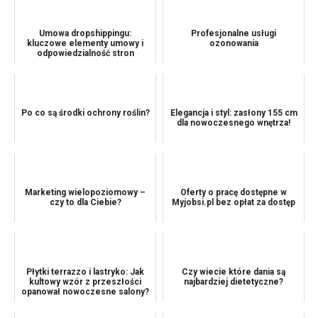
Umowa dropshippingu:
Profesjonalne usługi
kluczowe elementy umowy i
ozonowania
odpowiedzialność stron
Po co są środki ochrony roślin?
Elegancja i styl: zasłony 155 cm
dla nowoczesnego wnętrza!
Marketing wielopoziomowy –
Oferty o pracę dostępne w
czy to dla Ciebie?
Myjobsi.pl bez opłat za dostęp
Płytki terrazzo i lastryko: Jak
Czy wiecie które dania są
kultowy wzór z przeszłości
najbardziej dietetyczne?
opanował nowoczesne salony?