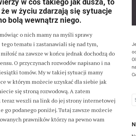
wierzy w coś takiego jak dusza, to
że w życiu zdarzają się sytuacje
no bolą wewnątrz niego.
e mówiąc o nich mamy na myśli sprawy
 tego tematu i zastanawiali się nad tym,
Je
od
ie miłość na zawsze w końcu jednak dochodzą do
Ol
sensu. O przyczynach rozwodów napisano i na
na
iesiątki tomów. My w takiej sytuacji mamy
Ci
ce w którym możecie uzyskać dla siebie jak
iecie się stroną rozwodową. A zatem
S
teraz weszli na link do jej strony internetowej
fo
ie go podanego poniżej. Tutaj zawsze możecie
omowanych prawników którzy na pewno wam
N