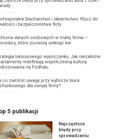
jczęstsze błędy przy sprowadzaniu auta z USA i
anady
ofesjonalne blacharstwo i lakiernictwo: Klucz do
wałości i bezpieczeństwa floty
chrona danych osobowych w małej firmie –
ocedury, które pozwolą uniknąć kar
trategia luksusowego wypoczynku: Jak niezależne
artamenty redefiniują współczesną kulturę
odróżowania na Podhalu
a co zwrócić uwagę przy wyborze biura
chunkowego dla swojej firmy?
op 5 publikacji
Najczęstsze
błędy przy
sprowadzaniu