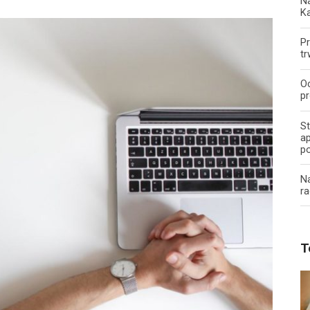
Na
K
Pr
tr
O
pr
S
ap
p
N
ra
T