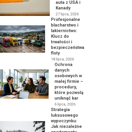
auta z USA i
Kanady
27 lipca, 2026
Profesjonalne
blacharstwo i
lakiernictwo:
Klucz do
trwałości i
bezpieczeństwa
floty
18 lipca, 2026
Ochrona
danych
osobowych w
małej firmie –
procedury,
które pozwolą
uniknąć kar
6 lipca, 2026
Strategia
luksusowego
wypoczynku:
Jak niezależne