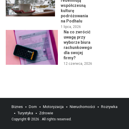
redefiniują
współczesną
kulturę
podróżowania
na Podhalu
1 lipca, 2026
Na co zwrócić
uwagę przy
wyborze biura
rachunkowego
dla swojej
firmy?
12 czerwca, 2026
Biznes
Dom
Motoryzacja
Nieruchomości
Rozrywka
Turystyka
Zdrowie
Copyright © 2026
. All rights reserved.