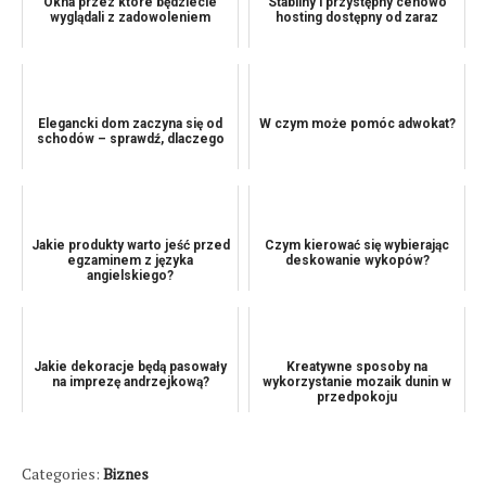
Okna przez które będziecie
Stabilny i przystępny cenowo
wyglądali z zadowoleniem
hosting dostępny od zaraz
Elegancki dom zaczyna się od
W czym może pomóc adwokat?
schodów – sprawdź, dlaczego
Jakie produkty warto jeść przed
Czym kierować się wybierając
egzaminem z języka
deskowanie wykopów?
angielskiego?
Jakie dekoracje będą pasowały
Kreatywne sposoby na
na imprezę andrzejkową?
wykorzystanie mozaik dunin w
przedpokoju
Categories:
Biznes