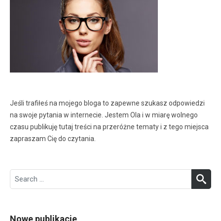
Jeśli trafiłeś na mojego bloga to zapewne szukasz odpowiedzi
na swoje pytania w internecie. Jestem Ola i w miarę wolnego
czasu publikuję tutaj treści na przeróżne tematy i z tego miejsca
zapraszam Cię do czytania.
Search
SEA
for:
Nowe publikacje