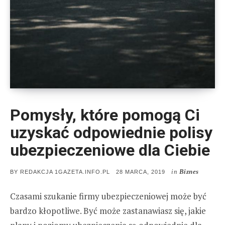
Pomysły, które pomogą Ci
uzyskać odpowiednie polisy
ubezpieczeniowe dla Ciebie
in
Biznes
POSTED
BY
REDAKCJA 1GAZETA.INFO.PL
28 MARCA, 2019
ON
Czasami szukanie firmy ubezpieczeniowej może być
bardzo kłopotliwe. Być może zastanawiasz się, jakie