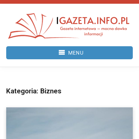
Skip
to
content
MENU
Kategoria:
Biznes