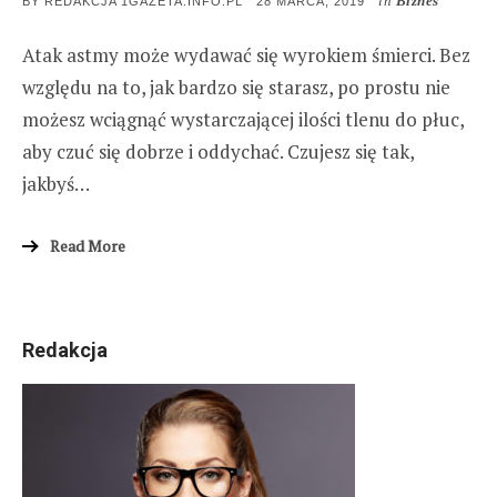
in
Biznes
POSTED
BY
REDAKCJA 1GAZETA.INFO.PL
28 MARCA, 2019
ON
Atak astmy może wydawać się wyrokiem śmierci. Bez
względu na to, jak bardzo się starasz, po prostu nie
możesz wciągnąć wystarczającej ilości tlenu do płuc,
aby czuć się dobrze i oddychać. Czujesz się tak,
jakbyś…
Read More
Redakcja