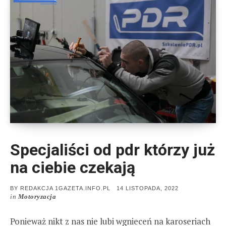
Specjaliści od pdr którzy już
na ciebie czekają
POSTED
BY
REDAKCJA 1GAZETA.INFO.PL
14 LISTOPADA, 2022
ON
in
Motoryzacja
Ponieważ nikt z nas nie lubi wgnieceń na karoseriach