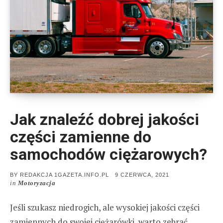
Jak znaleźć dobrej jakości
części zamienne do
samochodów ciężarowych?
POSTED
BY
REDAKCJA 1GAZETA.INFO.PL
9 CZERWCA, 2021
ON
in
Motoryzacja
Jeśli szukasz niedrogich, ale wysokiej jakości części
zamiennych do swojej ciężarówki, warto zebrać