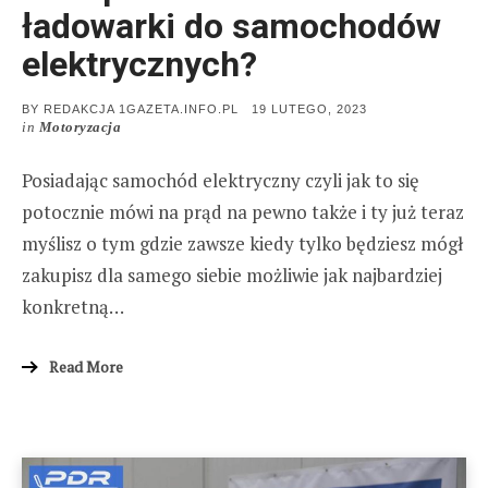
ładowarki do samochodów
elektrycznych?
POSTED
BY
REDAKCJA 1GAZETA.INFO.PL
19 LUTEGO, 2023
ON
in
Motoryzacja
Posiadając samochód elektryczny czyli jak to się
potocznie mówi na prąd na pewno także i ty już teraz
myślisz o tym gdzie zawsze kiedy tylko będziesz mógł
zakupisz dla samego siebie możliwie jak najbardziej
konkretną…
Read More